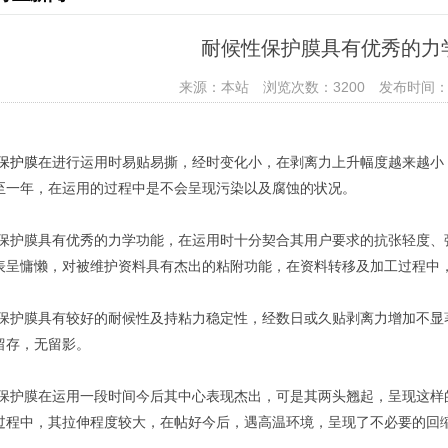
耐候性保护膜具有优秀的力
来源：本站 浏览次数：3200 发布时间：202
保护膜
在进行运用时易贴易撕，经时变化小，在剥离力上升幅度越来越小
至一年，在运用的过程中是不会呈现污染以及腐蚀的状况。
E保护膜具有优秀的力学功能，在运用时十分契合其用户要求的抗张轻度、
表呈慵懒，对被维护资料具有杰出的粘附功能，在资料转移及加工过程中
E保护膜具有较好的耐候性及持粘力稳定性，经数日或久贴剥离力增加不显
留存，无留影。
E保护膜在运用一段时间今后其中心表现杰出，可是其两头翘起，呈现这样
过程中，其拉伸程度较大，在帖好今后，遇高温环境，呈现了不必要的回